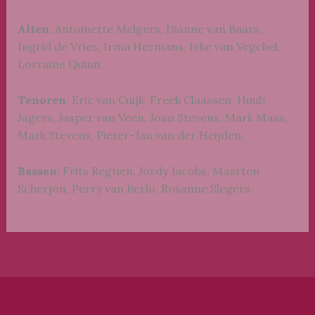
Alten
: Antoinette Melgers, Dianne van Baars,
Ingrid de Vries, Irma Hermans, Ieke van Vegchel,
Lorraine Quinn.
Tenoren
: Eric van Cuijk, Freek Claassen, Huub
Jagers, Jasper van Veen, Joan Stevens, Mark Maas,
Mark Stevens, Pieter-Jan van der Heijden.
Bassen
: Frits Regtien, Jordy Jacobs, Maarten
Scherjon, Perry van Berlo, Rosanne Slegers.